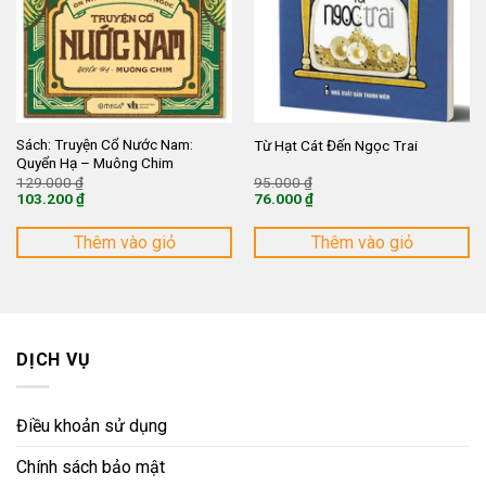
Sách: Truyện Cổ Nước Nam:
Từ Hạt Cát Đến Ngọc Trai
Quyển Hạ – Muông Chim
Giá
Giá
129.000
₫
95.000
₫
gốc
gốc
103.200
₫
76.000
₫
là:
là:
Giá
Giá
129.000 ₫.
95.000 ₫.
hiện
hiện
tại
tại
Thêm vào giỏ
Thêm vào giỏ
là:
là:
103.200 ₫.
76.000 ₫.
DỊCH VỤ
Điều khoản sử dụng
Chính sách bảo mật