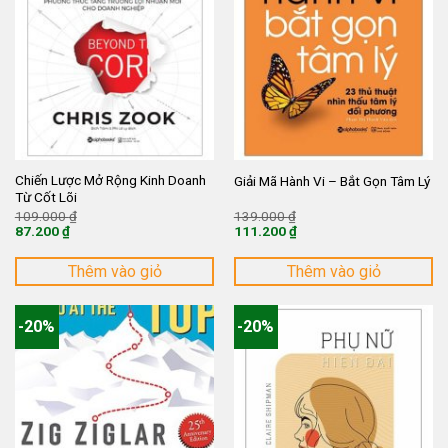
Chiến Lược Mở Rộng Kinh Doanh
Giải Mã Hành Vi – Bắt Gọn Tâm Lý
Từ Cốt Lõi
Giá
Giá
109.000
₫
139.000
₫
gốc
gốc
87.200
₫
111.200
₫
là:
là:
Giá
Giá
109.000 ₫.
139.000 ₫.
hiện
hiện
tại
tại
Thêm vào giỏ
Thêm vào giỏ
là:
là:
87.200 ₫.
111.200 ₫.
-20%
-20%