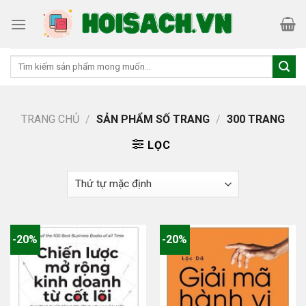
Skip
to
content
Tìm
kiếm:
TRANG CHỦ
/
SẢN PHẨM SỐ TRANG
/
300 TRANG
LỌC
-20%
-20%