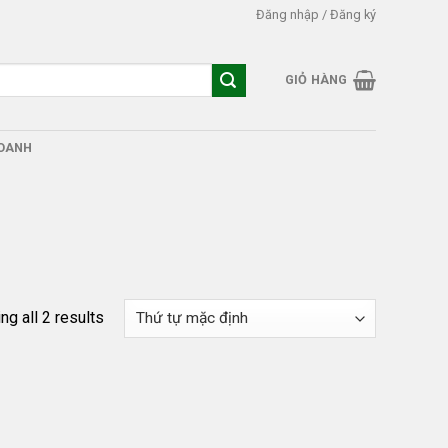
Đăng nhập / Đăng ký
GIỎ HÀNG
DOANH
g all 2 results