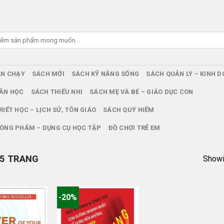
ÁN CHẠY
SÁCH MỚI
SÁCH KỸ NĂNG SỐNG
SÁCH QUẢN LÝ – KINH 
ĂN HỌC
SÁCH THIẾU NHI
SÁCH MẸ VÀ BÉ – GIÁO DỤC CON
RIẾT HỌC – LỊCH SỬ, TÔN GIÁO
SÁCH QUÝ HIẾM
ÒNG PHẨM – DỤNG CỤ HỌC TẬP
ĐỒ CHƠI TRẺ EM
5 TRANG
Showin
-20%