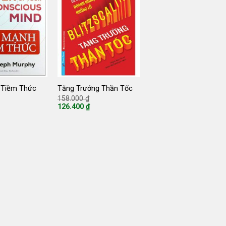
 Tiềm Thức
Tăng Trưởng Thần Tốc
Giá
Giá
158.000
₫
gốc
gốc
126.400
₫
là:
là:
Giá
128.000 ₫.
158.000 ₫.
hiện
tại
là:
126.400 ₫.