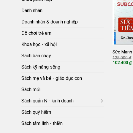
Danh nhân
Doanh nhân & doanh nghiệp
Đồ chơi trẻ em
Khoa học - xã hội
Sức Mạnh
Sách bán chạy
128.000
₫
102.400
₫
Giá
Sách kỹ năng sống
hiện
tại
Sách mẹ và bé - giáo dục con
là:
102.400 ₫.
Sách mới
Sách quản lý - kinh doanh
Sách quý hiếm
Sách tâm linh - thiền