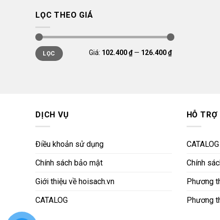
LỌC THEO GIÁ
Giá
Giá
Giá:
102.400 ₫
—
126.400 ₫
LỌC
thấp
cao
nhất
nhất
DỊCH VỤ
HỖ TRỢ
Điều khoản sử dụng
CATALOG
Chính sách bảo mật
Chính sách
Giới thiệu về hoisach.vn
Phương th
CATALOG
Phương t