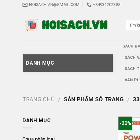
Skip
HOISACH.VN@GMAIL.COM
+84931202388
to
content
Tìm
kiếm:
SÁCH B
SÁCH V
DANH MỤC
SÁCH T
VĂN PH
TRANG CHỦ
/
SẢN PHẨM SỐ TRANG
/
33
DANH MỤC
-20%
Chưa phân loại