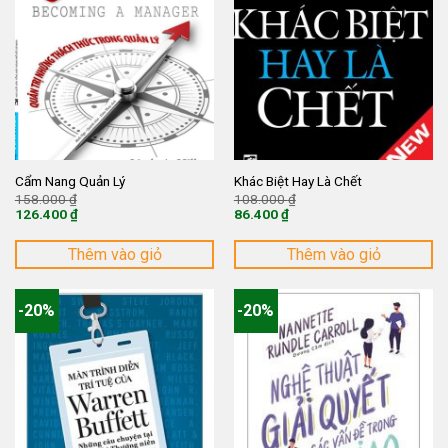
Cẩm Nang Quản Lý
Khác Biệt Hay Là Chết
Giá
Giá
158.000
₫
108.000
₫
gốc
gốc
126.400
₫
86.400
₫
là:
là:
Giá
Giá
158.000 ₫.
108.000 ₫.
hiện
hiện
tại
tại
Thêm vào giỏ
Thêm vào giỏ
là:
là:
126.400 ₫.
86.400 ₫.
-20%
-20%