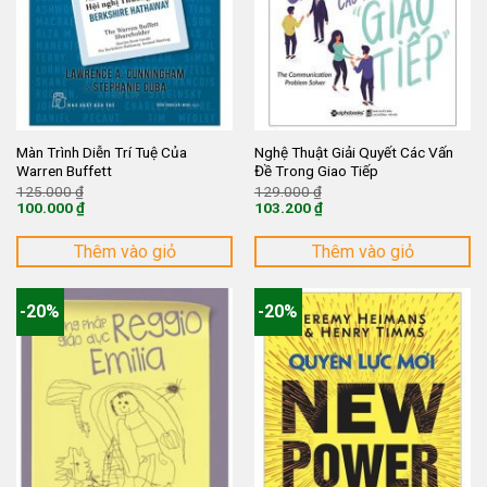
Màn Trình Diễn Trí Tuệ Của
Nghệ Thuật Giải Quyết Các Vấn
Warren Buffett
Đề Trong Giao Tiếp
Giá
Giá
125.000
₫
129.000
₫
gốc
gốc
100.000
₫
103.200
₫
là:
là:
Giá
Giá
125.000 ₫.
129.000 ₫.
hiện
hiện
tại
tại
Thêm vào giỏ
Thêm vào giỏ
là:
là:
100.000 ₫.
103.200 ₫.
-20%
-20%