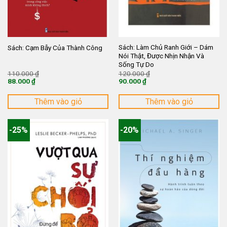
Sách: Làm Chủ Ranh Giới – Dám
Sách: Cạm Bẫy Của Thành Công
Nói Thật, Được Nhịn Nhận Và
Sống Tự Do
Giá
Giá
110.000
₫
120.000
₫
gốc
gốc
88.000
₫
90.000
₫
là:
là:
Giá
Giá
110.000 ₫.
120.000 ₫.
hiện
hiện
tại
tại
Thêm vào giỏ
Thêm vào giỏ
là:
là:
88.000 ₫.
90.000 ₫.
-25%
-20%