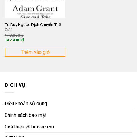
Tư Duy Ngược Dịch Chuyển Thế
Giới
Giá
178.000
₫
gốc
142.400
₫
là:
Giá
178.000 ₫.
hiện
tại
Thêm vào giỏ
là:
142.400 ₫.
DỊCH VỤ
Điều khoản sử dụng
Chính sách bảo mật
Giới thiệu về hoisach.vn