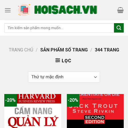
Skip
to
content
Tìm
kiếm:
TRANG CHỦ
/
SẢN PHẨM SỐ TRANG
/
344 TRANG
LỌC
-20%
-20%