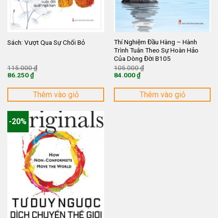
Thí Nghiệm Đầu Hàng – Hành
Sách: Vượt Qua Sự Chối Bỏ
Trình Tuân Theo Sự Hoàn Hảo
Của Dòng Đời B105
Giá
Giá
115.000
₫
105.000
₫
gốc
gốc
86.250
₫
84.000
₫
là:
là:
Giá
Giá
115.000 ₫.
105.000 ₫.
hiện
hiện
tại
tại
Thêm vào giỏ
Thêm vào giỏ
là:
là:
86.250 ₫.
84.000 ₫.
-20%