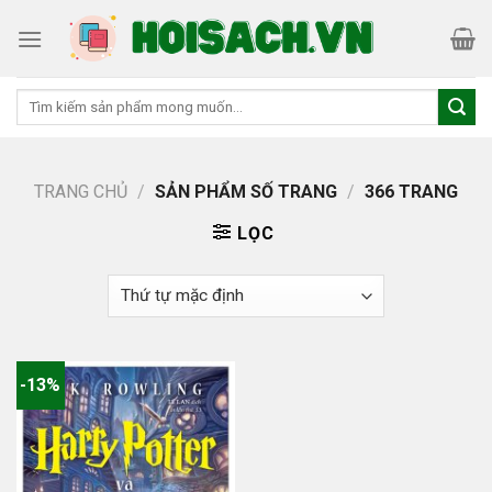
Skip
to
content
Tìm
kiếm:
TRANG CHỦ
/
SẢN PHẨM SỐ TRANG
/
366 TRANG
LỌC
-13%