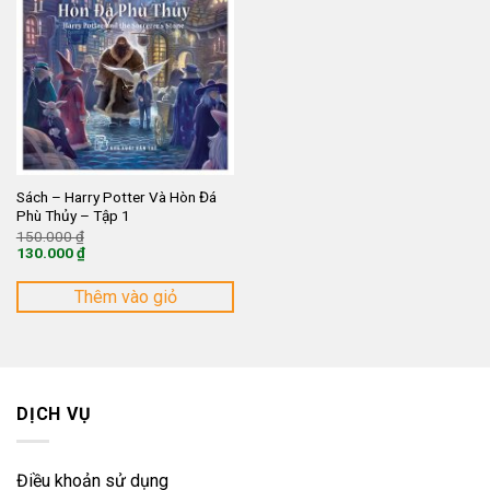
Sách – Harry Potter Và Hòn Đá
Phù Thủy – Tập 1
Giá
150.000
₫
gốc
130.000
₫
là:
Giá
150.000 ₫.
hiện
tại
Thêm vào giỏ
là:
130.000 ₫.
DỊCH VỤ
Điều khoản sử dụng