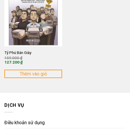
Tỷ Phú Bán Giày
Giá
159.000
₫
gốc
127.200
₫
là:
Giá
159.000 ₫.
hiện
tại
Thêm vào giỏ
là:
127.200 ₫.
DỊCH VỤ
Điều khoản sử dụng