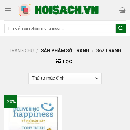
Skip
to
content
Tìm
kiếm:
TRANG CHỦ
/
SẢN PHẨM SỐ TRANG
/
367 TRANG
LỌC
-20%