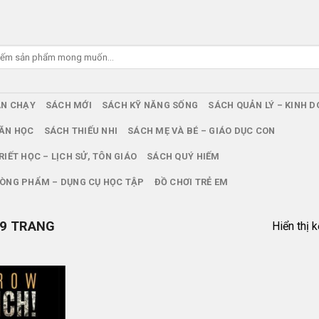
ÁN CHẠY
SÁCH MỚI
SÁCH KỸ NĂNG SỐNG
SÁCH QUẢN LÝ – KINH 
ĂN HỌC
SÁCH THIẾU NHI
SÁCH MẸ VÀ BÉ – GIÁO DỤC CON
RIẾT HỌC – LỊCH SỬ, TÔN GIÁO
SÁCH QUÝ HIẾM
ÒNG PHẨM – DỤNG CỤ HỌC TẬP
ĐỒ CHƠI TRẺ EM
9 TRANG
Hiển thị 