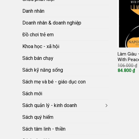
Danh nhân
Doanh nhân & doanh nghiệp
Đồ chơi trẻ em
Khoa học - xã hội
Làm Giàu 
Sách bán chạy
With Peac
106.000
₫
Sách kỹ năng sống
84.800
₫
Giá
hiện
Sách mẹ và bé - giáo dục con
tại
là:
84.800 ₫.
Sách mới
Sách quản lý - kinh doanh
Sách quý hiếm
Sách tâm linh - thiền