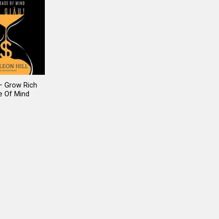
– Grow Rich
e Of Mind
Giá
gốc
là:
106.000 ₫.