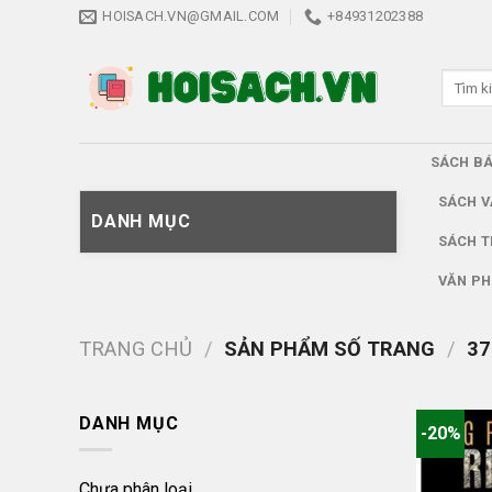
Skip
HOISACH.VN@GMAIL.COM
+84931202388
to
content
Tìm
kiếm:
SÁCH B
SÁCH V
DANH MỤC
SÁCH T
VĂN PH
TRANG CHỦ
/
SẢN PHẨM SỐ TRANG
/
37
DANH MỤC
-20%
Chưa phân loại