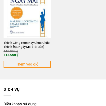
Thành Công Hôm Nay Chưa Chắc
Thành Đạt Ngày Mai (Tái Bản)
Giá
140.000
₫
gốc
112.000
₫
là:
Giá
140.000 ₫.
hiện
tại
Thêm vào giỏ
là:
112.000 ₫.
DỊCH VỤ
Điều khoản sử dụng