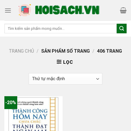
Skip
to
content
Tìm
kiếm:
TRANG CHỦ
/
SẢN PHẨM SỐ TRANG
/
406 TRANG
LỌC
-20%