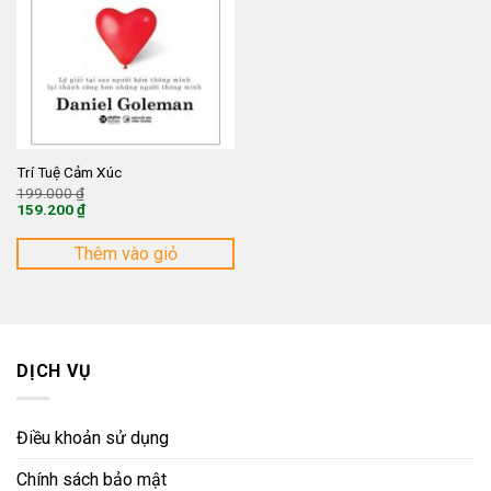
Trí Tuệ Cảm Xúc
Giá
199.000
₫
gốc
159.200
₫
là:
Giá
199.000 ₫.
hiện
tại
Thêm vào giỏ
là:
159.200 ₫.
DỊCH VỤ
Điều khoản sử dụng
Chính sách bảo mật