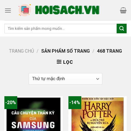
Skip
to
content
Tìm
kiếm:
TRANG CHỦ
/
SẢN PHẨM SỐ TRANG
/
468 TRANG
LỌC
-20%
-14%