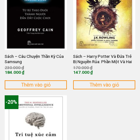
Sách – Câu Chuyện Thần Kỳ Của
Sách – Harry Potter Và Đứa Trẻ
Samsung
Bị Nguyền Rủa: Phần Một Và Hai
Giá
Giá
230.000
₫
170.000
₫
gốc
gốc
184.000
₫
147.000
₫
là:
là:
Giá
Giá
230.000 ₫.
170.000 ₫.
hiện
hiện
tại
tại
Thêm vào giỏ
Thêm vào giỏ
là:
là:
184.000 ₫.
147.000 ₫.
-20%