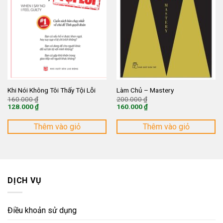
Khi Nói Không Tôi Thấy Tội Lỗi
Làm Chủ – Mastery
Giá
Giá
160.000
₫
200.000
₫
gốc
gốc
128.000
₫
160.000
₫
là:
là:
Giá
Giá
160.000 ₫.
200.000 ₫.
hiện
hiện
tại
tại
Thêm vào giỏ
Thêm vào giỏ
là:
là:
128.000 ₫.
160.000 ₫.
DỊCH VỤ
Điều khoản sử dụng