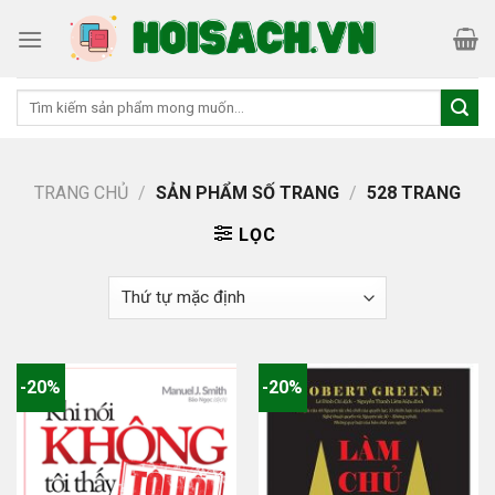
Skip
to
content
Tìm
kiếm:
TRANG CHỦ
/
SẢN PHẨM SỐ TRANG
/
528 TRANG
LỌC
-20%
-20%