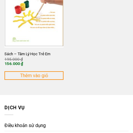
Sách – Tâm Lý Học Trẻ Em
Giá
195.000
₫
gốc
156.000
₫
là:
Giá
195.000 ₫.
hiện
tại
Thêm vào giỏ
là:
156.000 ₫.
DỊCH VỤ
Điều khoản sử dụng