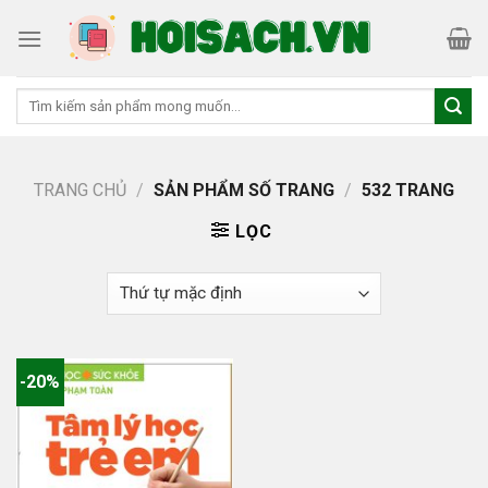
Skip
to
content
Tìm
kiếm:
TRANG CHỦ
/
SẢN PHẨM SỐ TRANG
/
532 TRANG
LỌC
-20%