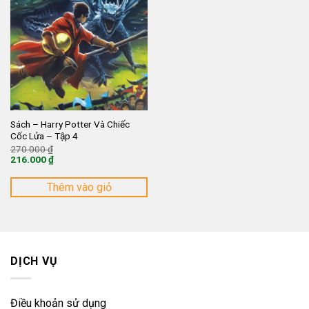
Sách – Harry Potter Và Chiếc
Cốc Lửa – Tập 4
Giá
270.000
₫
gốc
216.000
₫
là:
Giá
270.000 ₫.
hiện
tại
Thêm vào giỏ
là:
216.000 ₫.
DỊCH VỤ
Điều khoản sử dụng