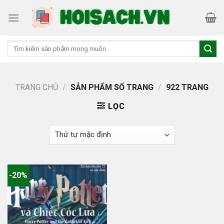
Skip
to
content
Tìm
kiếm:
TRANG CHỦ
/
SẢN PHẨM SỐ TRANG
/
922 TRANG
LỌC
-20%