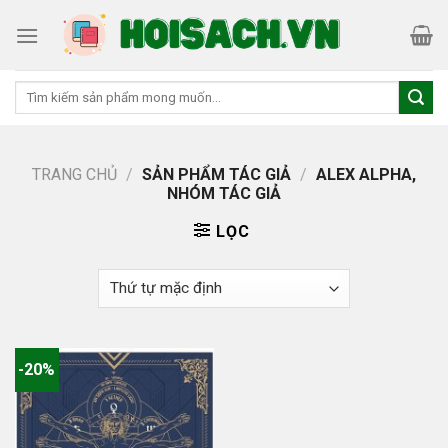
Skip
to
content
Tìm
kiếm:
TRANG CHỦ
/
SẢN PHẨM TÁC GIẢ
/
ALEX ALPHA,
NHÓM TÁC GIẢ
LỌC
-20%