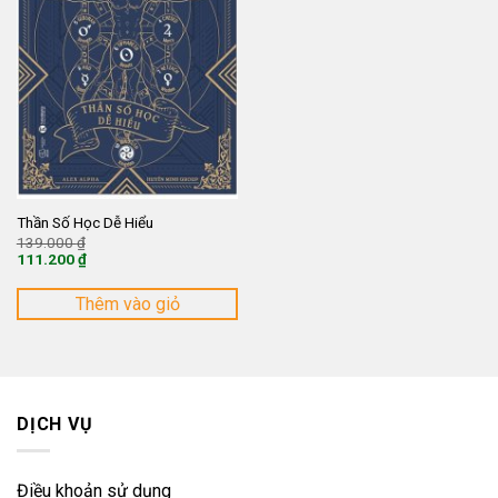
Thần Số Học Dễ Hiểu
Giá
139.000
₫
gốc
111.200
₫
là:
Giá
139.000 ₫.
hiện
tại
Thêm vào giỏ
là:
111.200 ₫.
DỊCH VỤ
Điều khoản sử dụng