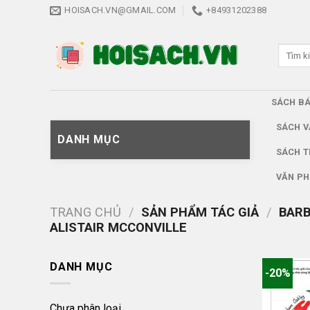
Skip
HOISACH.VN@GMAIL.COM
+84931202388
to
content
Tìm
kiếm:
SÁCH B
SÁCH V
DANH MỤC
SÁCH T
VĂN PH
TRANG CHỦ
/
SẢN PHẨM TÁC GIẢ
/
BARB
ALISTAIR MCCONVILLE
DANH MỤC
-20%
Chưa phân loại