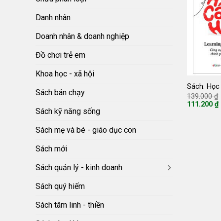
Danh nhân
Doanh nhân & doanh nghiệp
Đồ chơi trẻ em
Khoa học - xã hội
Sách: Học
Sách bán chạy
139.000
₫
111.200
₫
Giá
Sách kỹ năng sống
hiện
tại
Sách mẹ và bé - giáo dục con
là:
111.200 ₫.
Sách mới
Sách quản lý - kinh doanh
Sách quý hiếm
Sách tâm linh - thiền