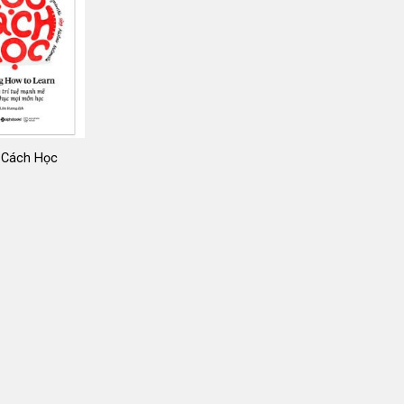
 Cách Học
Giá
gốc
là:
139.000 ₫.