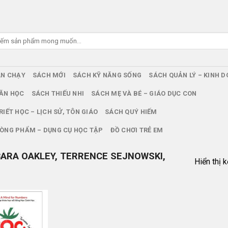
ÁN CHẠY
SÁCH MỚI
SÁCH KỸ NĂNG SỐNG
SÁCH QUẢN LÝ – KINH 
ĂN HỌC
SÁCH THIẾU NHI
SÁCH MẸ VÀ BÉ – GIÁO DỤC CON
RIẾT HỌC – LỊCH SỬ, TÔN GIÁO
SÁCH QUÝ HIẾM
ÒNG PHẨM – DỤNG CỤ HỌC TẬP
ĐỒ CHƠI TRẺ EM
ARA OAKLEY, TERRENCE SEJNOWSKI,
Hiển thị 