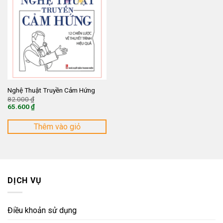
Nghệ Thuật Truyền Cảm Hứng
Giá
82.000
₫
gốc
65.600
₫
là:
Giá
82.000 ₫.
hiện
tại
Thêm vào giỏ
là:
65.600 ₫.
DỊCH VỤ
Điều khoản sử dụng