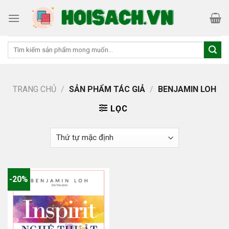
Skip
to
content
Tìm
kiếm:
TRANG CHỦ
/
SẢN PHẨM TÁC GIẢ
/
BENJAMIN LOH
LỌC
-20%