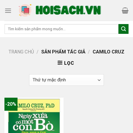
Skip
to
content
Tìm
kiếm:
TRANG CHỦ
/
SẢN PHẨM TÁC GIẢ
/
CAMILO CRUZ
LỌC
-20%