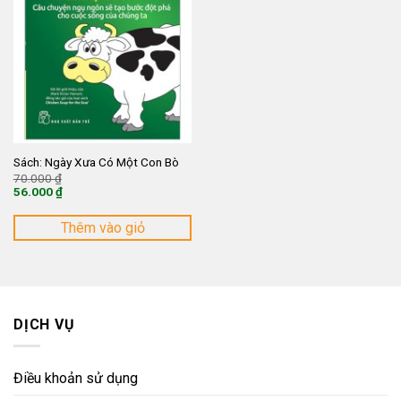
Sách: Ngày Xưa Có Một Con Bò
Giá
70.000
₫
gốc
56.000
₫
là:
Giá
70.000 ₫.
hiện
tại
Thêm vào giỏ
là:
56.000 ₫.
DỊCH VỤ
Điều khoản sử dụng