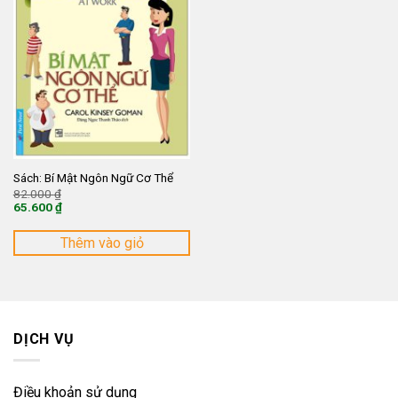
Sách: Bí Mật Ngôn Ngữ Cơ Thể
Giá
82.000
₫
gốc
65.600
₫
là:
Giá
82.000 ₫.
hiện
tại
Thêm vào giỏ
là:
65.600 ₫.
DỊCH VỤ
Điều khoản sử dụng