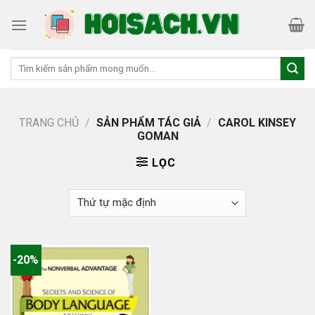
Skip
to
content
Tìm
kiếm:
TRANG CHỦ
/
SẢN PHẨM TÁC GIẢ
/
CAROL KINSEY
GOMAN
LỌC
-20%