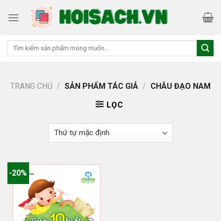
Skip
to
content
Tìm
kiếm:
TRANG CHỦ
/
SẢN PHẨM TÁC GIẢ
/
CHÂU ĐẠO NAM
LỌC
-20%