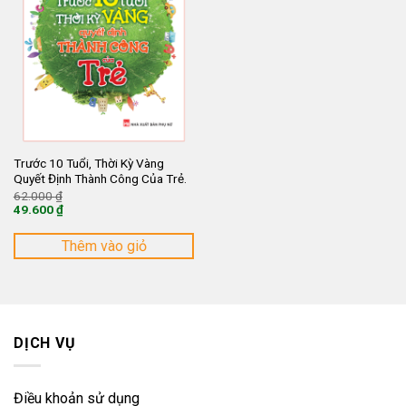
Trước 10 Tuổi, Thời Kỳ Vàng
Quyết Định Thành Công Của Trẻ.
Giá
62.000
₫
gốc
49.600
₫
là:
Giá
62.000 ₫.
hiện
tại
Thêm vào giỏ
là:
49.600 ₫.
DỊCH VỤ
Điều khoản sử dụng