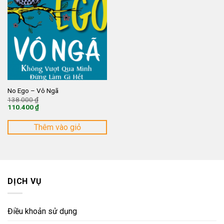
No Ego – Vô Ngã
Giá
138.000
₫
gốc
110.400
₫
là:
Giá
138.000 ₫.
hiện
tại
Thêm vào giỏ
là:
110.400 ₫.
DỊCH VỤ
Điều khoản sử dụng