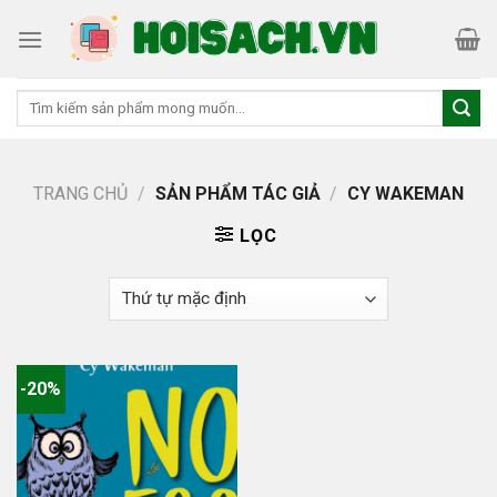
Skip
to
content
Tìm
kiếm:
TRANG CHỦ
/
SẢN PHẨM TÁC GIẢ
/
CY WAKEMAN
LỌC
-20%