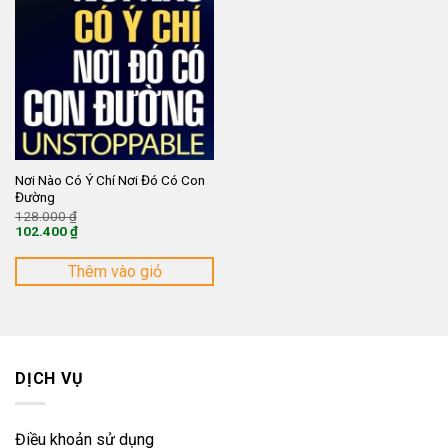
Nơi Nào Có Ý Chí Nơi Đó Có Con
Đường
Giá
128.000
₫
gốc
102.400
₫
là:
Giá
128.000 ₫.
hiện
tại
Thêm vào giỏ
là:
102.400 ₫.
DỊCH VỤ
Điều khoản sử dụng