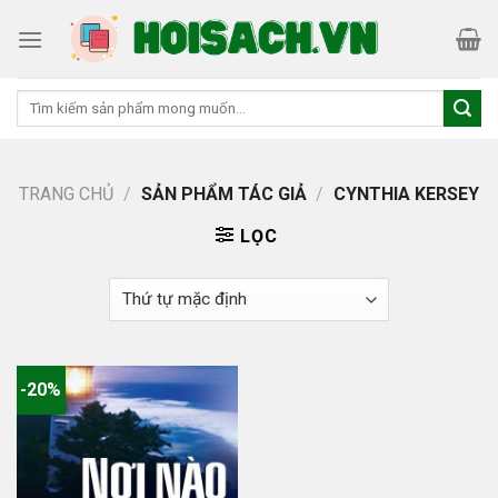
Skip
to
content
Tìm
kiếm:
TRANG CHỦ
/
SẢN PHẨM TÁC GIẢ
/
CYNTHIA KERSEY
LỌC
-20%