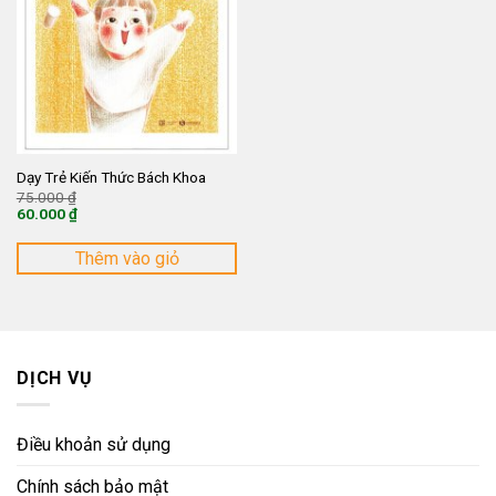
Dạy Trẻ Kiến Thức Bách Khoa
Giá
75.000
₫
gốc
60.000
₫
là:
Giá
75.000 ₫.
hiện
tại
Thêm vào giỏ
là:
60.000 ₫.
DỊCH VỤ
Điều khoản sử dụng
Chính sách bảo mật