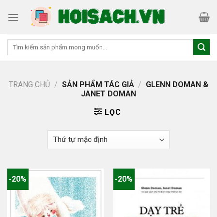
Skip
to
content
Tìm
kiếm:
TRANG CHỦ
/
SẢN PHẨM TÁC GIẢ
/
GLENN DOMAN &
JANET DOMAN
LỌC
-20%
-20%