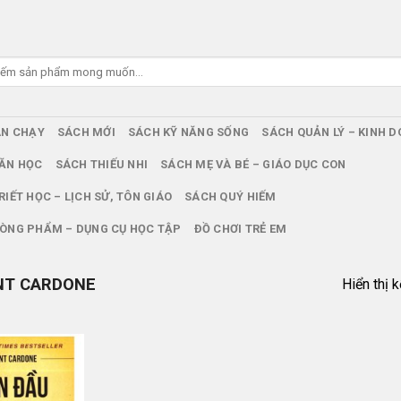
ÁN CHẠY
SÁCH MỚI
SÁCH KỸ NĂNG SỐNG
SÁCH QUẢN LÝ – KINH 
ĂN HỌC
SÁCH THIẾU NHI
SÁCH MẸ VÀ BÉ – GIÁO DỤC CON
RIẾT HỌC – LỊCH SỬ, TÔN GIÁO
SÁCH QUÝ HIẾM
ÒNG PHẨM – DỤNG CỤ HỌC TẬP
ĐỒ CHƠI TRẺ EM
T CARDONE
Hiển thị 