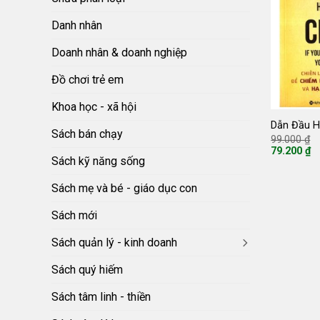
Danh nhân
Doanh nhân & doanh nghiệp
Đồ chơi trẻ em
Khoa học - xã hội
Dẫn Đầu H
Sách bán chạy
G
99.000
₫
g
79.200
₫
là
Giá
Sách kỹ năng sống
9
hiện
tại
Sách mẹ và bé - giáo dục con
là:
79.200 ₫.
Sách mới
Sách quản lý - kinh doanh
Sách quý hiếm
Sách tâm linh - thiền