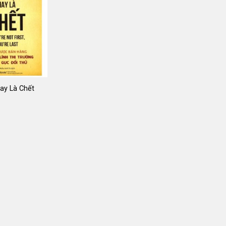
ay Là Chết
iá
ốc
:
9.000 ₫.