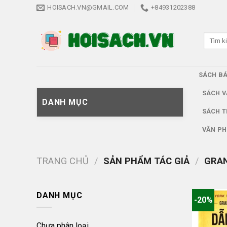
Skip
HOISACH.VN@GMAIL.COM
+84931202388
to
content
Tìm
kiếm:
SÁCH B
SÁCH V
DANH MỤC
SÁCH T
VĂN PH
TRANG CHỦ
/
SẢN PHẨM TÁC GIẢ
/
GRAN
DANH MỤC
-20%
Chưa phân loại