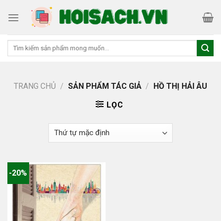
Skip
to
content
Tìm
kiếm:
TRANG CHỦ
/
SẢN PHẨM TÁC GIẢ
/
HỒ THỊ HẢI ÂU
LỌC
-20%