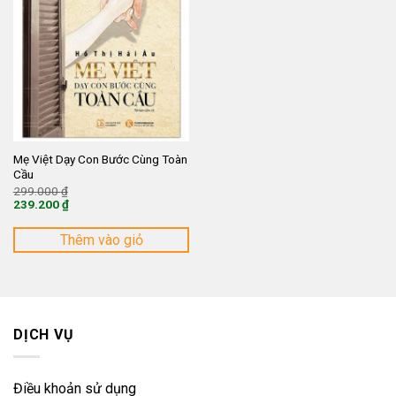
Mẹ Việt Dạy Con Bước Cùng Toàn
Cầu
Giá
299.000
₫
gốc
239.200
₫
là:
Giá
299.000 ₫.
hiện
tại
Thêm vào giỏ
là:
239.200 ₫.
DỊCH VỤ
Điều khoản sử dụng