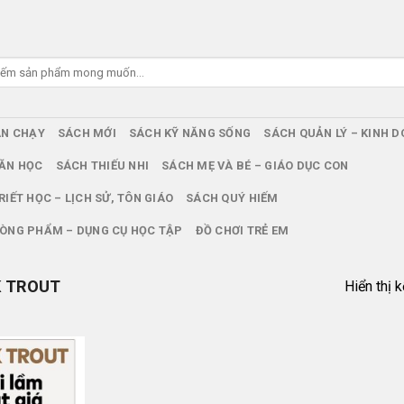
ÁN CHẠY
SÁCH MỚI
SÁCH KỸ NĂNG SỐNG
SÁCH QUẢN LÝ – KINH 
ĂN HỌC
SÁCH THIẾU NHI
SÁCH MẸ VÀ BÉ – GIÁO DỤC CON
RIẾT HỌC – LỊCH SỬ, TÔN GIÁO
SÁCH QUÝ HIẾM
ÒNG PHẨM – DỤNG CỤ HỌC TẬP
ĐỒ CHƠI TRẺ EM
 TROUT
Hiển thị 