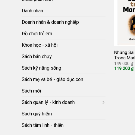
Danh nhân
Doanh nhân & doanh nghiệp
Đồ chơi trẻ em
Khoa học - xã hội
Những Sai
Sách bán chạy
Trong Mar
149.000
₫
Sách kỹ năng sống
119.200
₫
Giá
hiện
Sách mẹ và bé - giáo dục con
tại
là:
119.200 ₫.
Sách mới
Sách quản lý - kinh doanh
Sách quý hiếm
Sách tâm linh - thiền