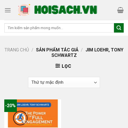
Skip
to
content
Tìm
kiếm:
TRANG CHỦ
/
SẢN PHẨM TÁC GIẢ
/
JIM LOEHR, TONY
SCHWARTZ
LỌC
-20%