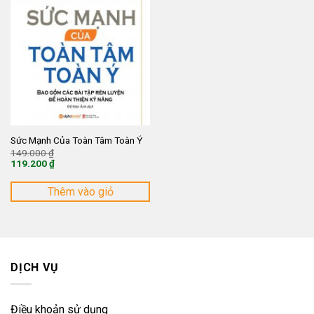
Sức Mạnh Của Toàn Tâm Toàn Ý
Giá
149.000
₫
gốc
119.200
₫
là:
Giá
149.000 ₫.
hiện
tại
Thêm vào giỏ
là:
119.200 ₫.
DỊCH VỤ
Điều khoản sử dụng