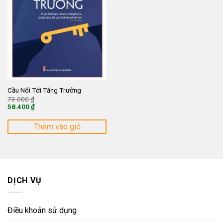
Cầu Nối Tới Tăng Trưởng
Giá
73.000
₫
gốc
58.400
₫
là:
Giá
73.000 ₫.
hiện
tại
Thêm vào giỏ
là:
58.400 ₫.
DỊCH VỤ
Điều khoản sử dụng