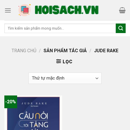
Skip
to
content
Tìm
kiếm:
TRANG CHỦ
/
SẢN PHẨM TÁC GIẢ
/
JUDE RAKE
LỌC
-20%