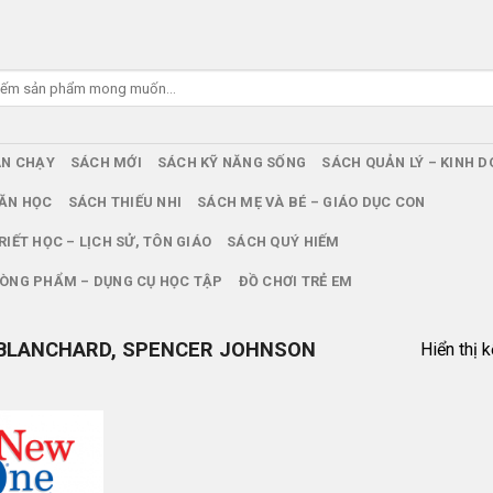
ÁN CHẠY
SÁCH MỚI
SÁCH KỸ NĂNG SỐNG
SÁCH QUẢN LÝ – KINH 
ĂN HỌC
SÁCH THIẾU NHI
SÁCH MẸ VÀ BÉ – GIÁO DỤC CON
RIẾT HỌC – LỊCH SỬ, TÔN GIÁO
SÁCH QUÝ HIẾM
ÒNG PHẨM – DỤNG CỤ HỌC TẬP
ĐỒ CHƠI TRẺ EM
BLANCHARD, SPENCER JOHNSON
Hiển thị 