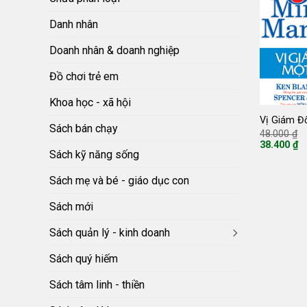
Danh nhân
Doanh nhân & doanh nghiệp
Đồ chơi trẻ em
Khoa học - xã hội
Vị Giám Đ
Sách bán chạy
G
48.000
₫
g
38.400
₫
là
Giá
Sách kỹ năng sống
4
hiện
tại
Sách mẹ và bé - giáo dục con
là:
38.400 ₫.
Sách mới
Sách quản lý - kinh doanh
Sách quý hiếm
Sách tâm linh - thiền