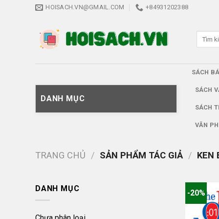
Skip
HOISACH.VN@GMAIL.COM
+84931202388
to
content
Tìm
kiếm:
SÁCH B
SÁCH V
DANH MỤC
SÁCH T
VĂN PH
TRANG CHỦ
/
SẢN PHẨM TÁC GIẢ
/
KEN 
DANH MỤC
-20%
Chưa phân loại