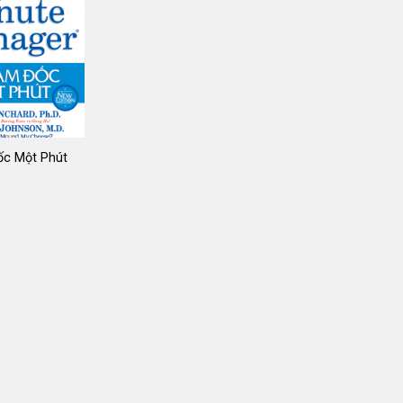
ốc Một Phút
iá
ốc
:
8.000 ₫.