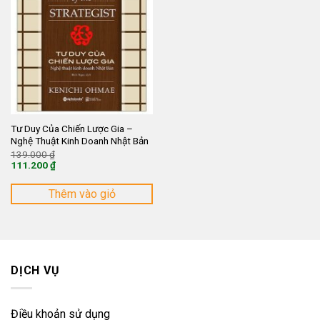
Tư Duy Của Chiến Lược Gia –
Nghệ Thuật Kinh Doanh Nhật Bản
Giá
139.000
₫
gốc
111.200
₫
là:
Giá
139.000 ₫.
hiện
tại
Thêm vào giỏ
là:
111.200 ₫.
DỊCH VỤ
Điều khoản sử dụng