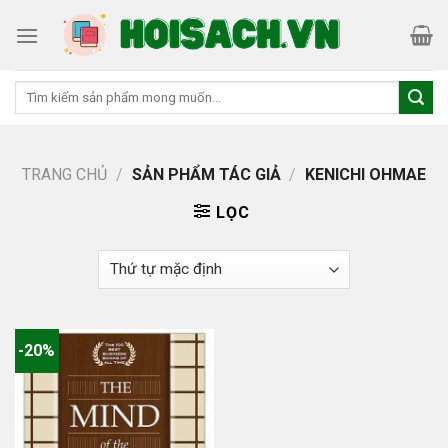
Skip
to
content
Tìm
kiếm:
TRANG CHỦ
/
SẢN PHẨM TÁC GIẢ
/
KENICHI OHMAE
LỌC
-20%