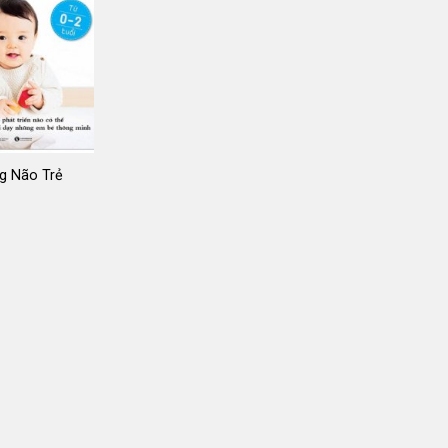
g Não Trẻ
iá
ốc
:
9.000 ₫.