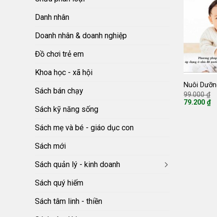
Danh nhân
Doanh nhân & doanh nghiệp
Đồ chơi trẻ em
Khoa học - xã hội
Nuôi Dưỡn
Sách bán chạy
G
99.000
₫
g
79.200
₫
là
Giá
Sách kỹ năng sống
9
hiện
tại
Sách mẹ và bé - giáo dục con
là:
79.200 ₫.
Sách mới
Sách quản lý - kinh doanh
Sách quý hiếm
Sách tâm linh - thiền