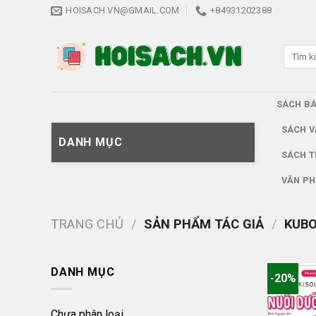
Skip
HOISACH.VN@GMAIL.COM
+84931202388
to
content
Tìm
kiếm:
SÁCH B
SÁCH V
DANH MỤC
SÁCH T
VĂN PH
TRANG CHỦ
/
SẢN PHẨM TÁC GIẢ
/
KUBO
DANH MỤC
-20%
Chưa phân loại