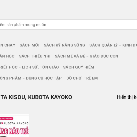
ÁN CHẠY
SÁCH MỚI
SÁCH KỸ NĂNG SỐNG
SÁCH QUẢN LÝ – KINH 
ĂN HỌC
SÁCH THIẾU NHI
SÁCH MẸ VÀ BÉ – GIÁO DỤC CON
RIẾT HỌC – LỊCH SỬ, TÔN GIÁO
SÁCH QUÝ HIẾM
ÒNG PHẨM – DỤNG CỤ HỌC TẬP
ĐỒ CHƠI TRẺ EM
TA KISOU, KUBOTA KAYOKO
Hiển thị 