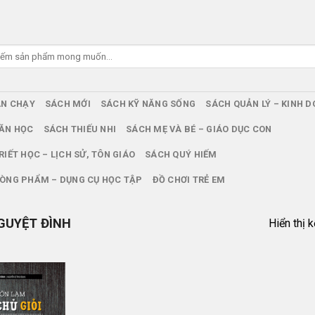
ÁN CHẠY
SÁCH MỚI
SÁCH KỸ NĂNG SỐNG
SÁCH QUẢN LÝ – KINH 
ĂN HỌC
SÁCH THIẾU NHI
SÁCH MẸ VÀ BÉ – GIÁO DỤC CON
RIẾT HỌC – LỊCH SỬ, TÔN GIÁO
SÁCH QUÝ HIẾM
ÒNG PHẨM – DỤNG CỤ HỌC TẬP
ĐỒ CHƠI TRẺ EM
GUYỆT ĐÌNH
Hiển thị 