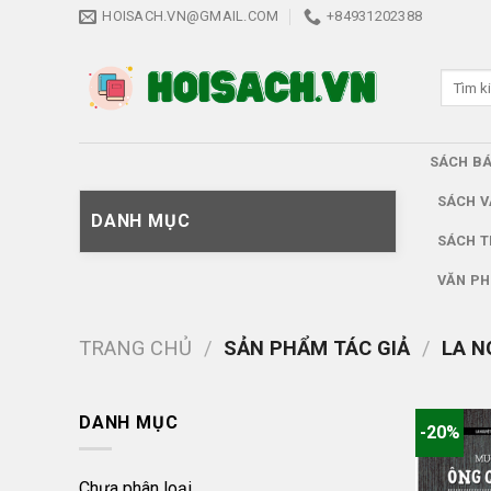
Skip
HOISACH.VN@GMAIL.COM
+84931202388
to
content
Tìm
kiếm:
SÁCH B
SÁCH V
DANH MỤC
SÁCH T
VĂN PH
TRANG CHỦ
/
SẢN PHẨM TÁC GIẢ
/
LA N
DANH MỤC
-20%
Chưa phân loại