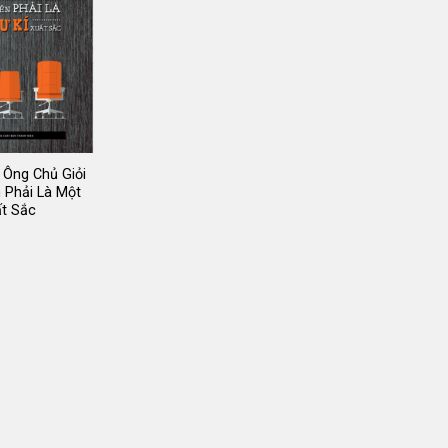
Ông Chủ Giỏi
 Phải Là Một
ất Sắc
iá
ốc
:
5.000 ₫.