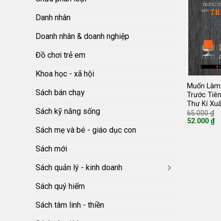
Danh nhân
Doanh nhân & doanh nghiệp
Đồ chơi trẻ em
Khoa học - xã hội
Muốn Làm 
Sách bán chạy
Trước Tiên
Thư Kí Xu
Sách kỹ năng sống
G
65.000
₫
g
52.000
₫
là
Giá
Sách mẹ và bé - giáo dục con
6
hiện
tại
là:
Sách mới
52.000 ₫.
Sách quản lý - kinh doanh
Sách quý hiếm
Sách tâm linh - thiền