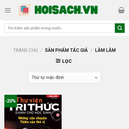
Skip
to
content
Tìm
kiếm:
TRANG CHỦ
/
SẢN PHẨM TÁC GIẢ
/
LÂM LÂM
LỌC
-20%