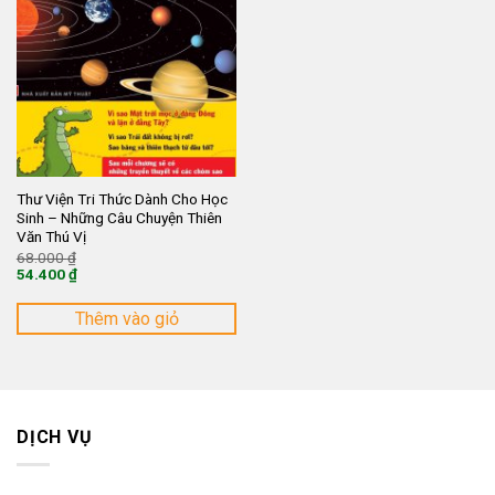
Thư Viện Tri Thức Dành Cho Học
Sinh – Những Câu Chuyện Thiên
Văn Thú Vị
Giá
68.000
₫
gốc
54.400
₫
là:
Giá
68.000 ₫.
hiện
tại
Thêm vào giỏ
là:
54.400 ₫.
DỊCH VỤ