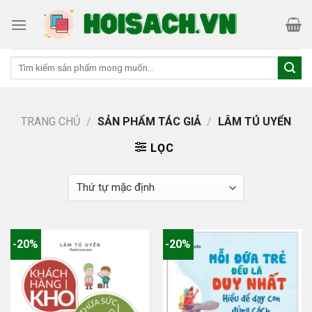
Skip
to
content
Tìm
kiếm:
TRANG CHỦ
/
SẢN PHẨM TÁC GIẢ
/
LÂM TÚ UYỂN
LỌC
-20%
-20%