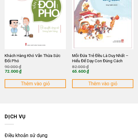
Khách Hàng Khó Vẫn Thừa Sức
Mỗi Đứa Trẻ Đều Là Duy Nhất –
Đối Phó
Hiểu Để Dạy Con Đúng Cách
Giá
Giá
90.000
₫
82.000
₫
gốc
gốc
72.000
₫
65.600
₫
là:
là:
Giá
Giá
90.000 ₫.
82.000 ₫.
hiện
hiện
tại
tại
Thêm vào giỏ
Thêm vào giỏ
là:
là:
72.000 ₫.
65.600 ₫.
DỊCH VỤ
Điều khoản sử dụng