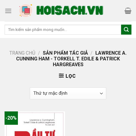
Skip
to
content
Tìm
kiếm:
TRANG CHỦ
/
SẢN PHẨM TÁC GIẢ
/
LAWRENCE A.
CUNNING HAM - TORKELL T. EDILE & PATRICK
HARGREAVES
LỌC
-20%