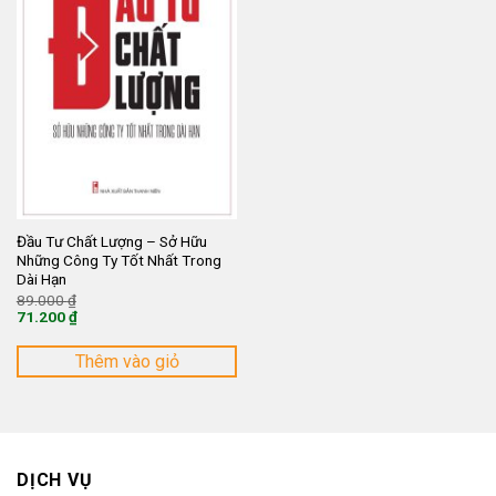
Đầu Tư Chất Lượng – Sở Hữu
Những Công Ty Tốt Nhất Trong
Dài Hạn
Giá
89.000
₫
gốc
71.200
₫
là:
Giá
89.000 ₫.
hiện
tại
Thêm vào giỏ
là:
71.200 ₫.
DỊCH VỤ