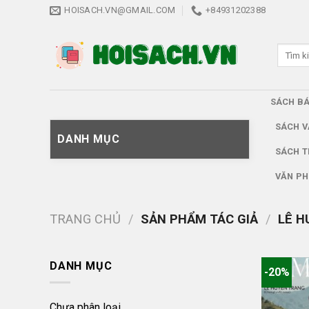
Skip
HOISACH.VN@GMAIL.COM
+84931202388
to
content
Tìm
kiếm:
SÁCH B
SÁCH V
DANH MỤC
SÁCH T
VĂN PH
TRANG CHỦ
/
SẢN PHẨM TÁC GIẢ
/
LÊ H
DANH MỤC
-20%
Chưa phân loại