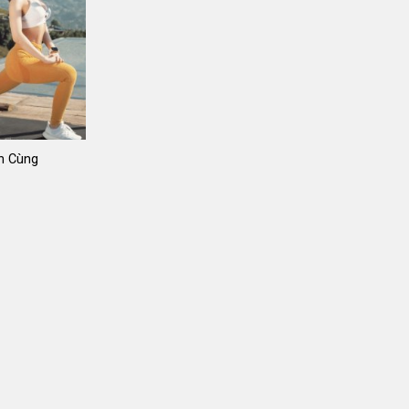
h Cùng
Giá
gốc
là:
269.000 ₫.