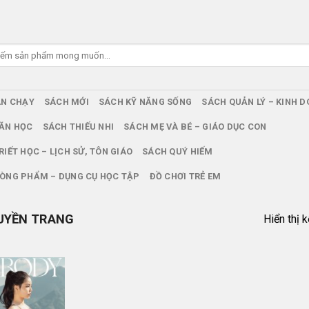
ÁN CHẠY
SÁCH MỚI
SÁCH KỸ NĂNG SỐNG
SÁCH QUẢN LÝ – KINH 
ĂN HỌC
SÁCH THIẾU NHI
SÁCH MẸ VÀ BÉ – GIÁO DỤC CON
RIẾT HỌC – LỊCH SỬ, TÔN GIÁO
SÁCH QUÝ HIẾM
ÒNG PHẨM – DỤNG CỤ HỌC TẬP
ĐỒ CHƠI TRẺ EM
UYỀN TRANG
Hiển thị 