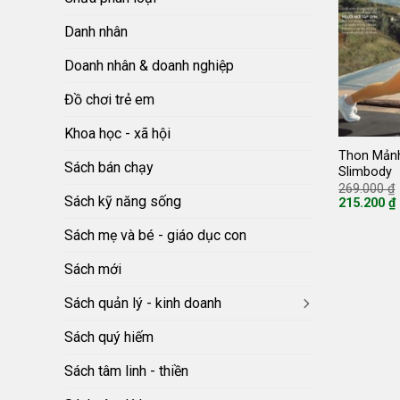
Danh nhân
Doanh nhân & doanh nghiệp
Đồ chơi trẻ em
Khoa học - xã hội
Thon Mản
Sách bán chạy
Slimbody
269.000
₫
Sách kỹ năng sống
215.200
₫
Giá
hiện
Sách mẹ và bé - giáo dục con
tại
là:
215.200 ₫.
Sách mới
Sách quản lý - kinh doanh
Sách quý hiếm
Sách tâm linh - thiền