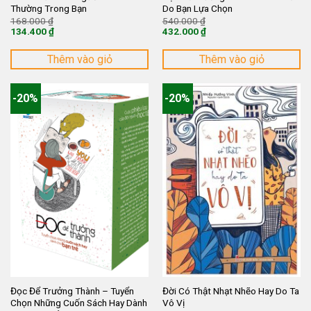
Thường Trong Bạn
Do Bạn Lựa Chọn
Giá
Giá
168.000
₫
540.000
₫
gốc
gốc
134.400
₫
432.000
₫
là:
là:
Giá
Giá
168.000 ₫.
540.000 ₫.
hiện
hiện
tại
tại
Thêm vào giỏ
Thêm vào giỏ
là:
là:
134.400 ₫.
432.000 ₫.
-20%
-20%
Đọc Để Trưởng Thành – Tuyển
Đời Có Thật Nhạt Nhẽo Hay Do Ta
Chọn Những Cuốn Sách Hay Dành
Vô Vị