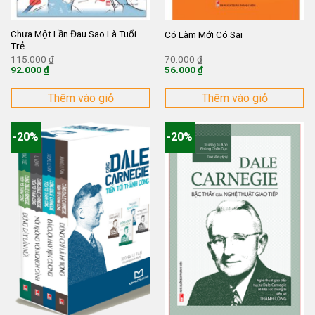
Chưa Một Lần Đau Sao Là Tuổi
Có Làm Mới Có Sai
Trẻ
Giá
Giá
115.000
₫
70.000
₫
gốc
gốc
92.000
₫
56.000
₫
là:
là:
Giá
Giá
115.000 ₫.
70.000 ₫.
hiện
hiện
tại
tại
Thêm vào giỏ
Thêm vào giỏ
là:
là:
92.000 ₫.
56.000 ₫.
-20%
-20%