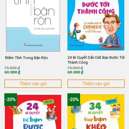
24 Bí Quyết Dẫn Dắt Bạn Bước Tới
Điềm Tĩnh Trong Bận Rộn
Thành Công
Giá
Giá
75.000
₫
75.000
₫
gốc
gốc
60.000
₫
60.000
₫
là:
là:
Giá
Giá
75.000 ₫.
75.000 ₫.
hiện
hiện
tại
tại
Thêm vào giỏ
Thêm vào giỏ
là:
là:
60.000 ₫.
60.000 ₫.
-20%
-20%