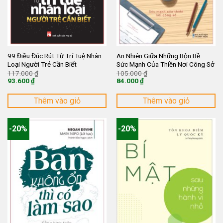
99 Điều Đúc Rút Từ Trí Tuệ Nhân
An Nhiên Giữa Những Bộn Bề –
Loại Người Trẻ Cần Biết
Sức Mạnh Của Thiền Nơi Công Sở
Giá
Giá
117.000
₫
105.000
₫
gốc
gốc
93.600
₫
84.000
₫
là:
là:
Giá
Giá
117.000 ₫.
105.000 ₫.
hiện
hiện
tại
tại
Thêm vào giỏ
Thêm vào giỏ
là:
là:
93.600 ₫.
84.000 ₫.
-20%
-20%