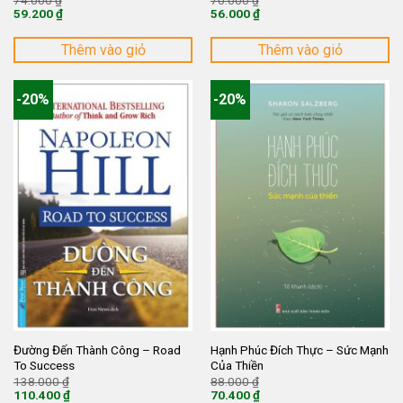
gốc
gốc
59.200
₫
56.000
₫
là:
là:
Giá
Giá
74.000 ₫.
70.000 ₫.
hiện
hiện
tại
tại
Thêm vào giỏ
Thêm vào giỏ
là:
là:
59.200 ₫.
56.000 ₫.
-20%
-20%
Đường Đến Thành Công – Road
Hạnh Phúc Đích Thực – Sức Mạnh
To Success
Của Thiền
Giá
Giá
138.000
₫
88.000
₫
gốc
gốc
110.400
₫
70.400
₫