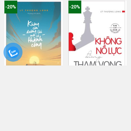
-20%
-20%
Không Còn Đường Lui Mới Có
Không Nỗ Lực Đừng Tham Vọng
Thành Công
Giá
Giá
92.000
₫
110.000
₫
gốc
gốc
73.600
₫
88.000
₫
là:
là:
Giá
Giá
92.000 ₫.
110.000 ₫.
hiện
hiện
tại
tại
Thêm vào giỏ
Thêm vào giỏ
là:
là:
73.600 ₫.
88.000 ₫.
-20%
-20%