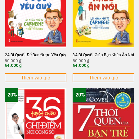
24 Bí Quyết Để Bạn Được Yêu Qúy
34 Bí Quyết Giúp Bạn Khéo Ăn Nói
Giá
Giá
80.000
₫
80.000
₫
gốc
gốc
64.000
₫
64.000
₫
là:
là:
Giá
Giá
80.000 ₫.
80.000 ₫.
hiện
hiện
tại
tại
Thêm vào giỏ
Thêm vào giỏ
là:
là:
64.000 ₫.
64.000 ₫.
-20%
-20%