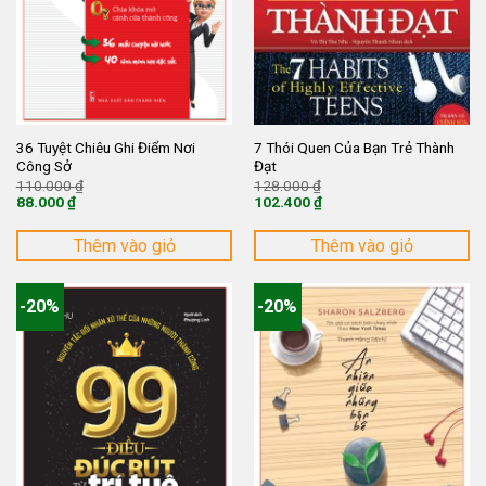
36 Tuyệt Chiêu Ghi Điểm Nơi
7 Thói Quen Của Bạn Trẻ Thành
Công Sở
Đạt
Giá
Giá
110.000
₫
128.000
₫
gốc
gốc
88.000
₫
102.400
₫
là:
là:
Giá
Giá
110.000 ₫.
128.000 ₫.
hiện
hiện
tại
tại
Thêm vào giỏ
Thêm vào giỏ
là:
là:
88.000 ₫.
102.400 ₫.
-20%
-20%