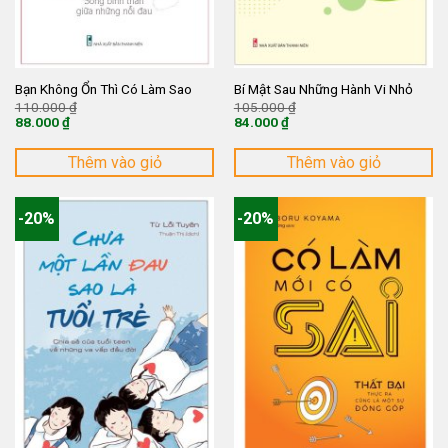
Bạn Không Ổn Thì Có Làm Sao
Bí Mật Sau Những Hành Vi Nhỏ
Giá
Giá
110.000
₫
105.000
₫
gốc
gốc
88.000
₫
84.000
₫
là:
là:
Giá
Giá
110.000 ₫.
105.000 ₫.
hiện
hiện
tại
tại
Thêm vào giỏ
Thêm vào giỏ
là:
là:
88.000 ₫.
84.000 ₫.
-20%
-20%