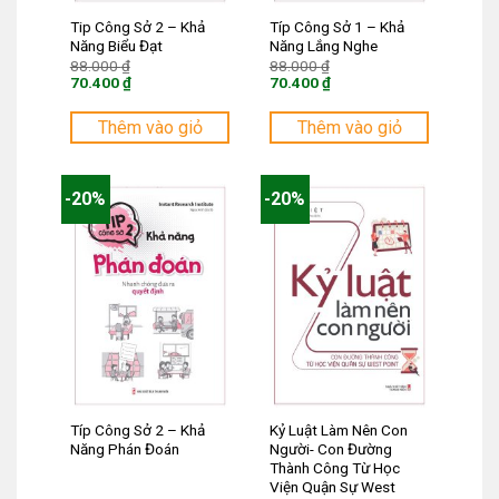
Tip Công Sở 2 – Khả
Típ Công Sở 1 – Khả
Năng Biểu Đạt
Năng Lắng Nghe
Giá
Giá
88.000
₫
88.000
₫
gốc
gốc
70.400
₫
70.400
₫
là:
là:
Giá
Giá
88.000 ₫.
88.000 ₫.
hiện
hiện
tại
tại
Thêm vào giỏ
Thêm vào giỏ
là:
là:
70.400 ₫.
70.400 ₫.
-20%
-20%
Típ Công Sở 2 – Khả
Kỷ Luật Làm Nên Con
Năng Phán Đoán
Người- Con Đường
Thành Công Từ Học
Viện Quận Sự West