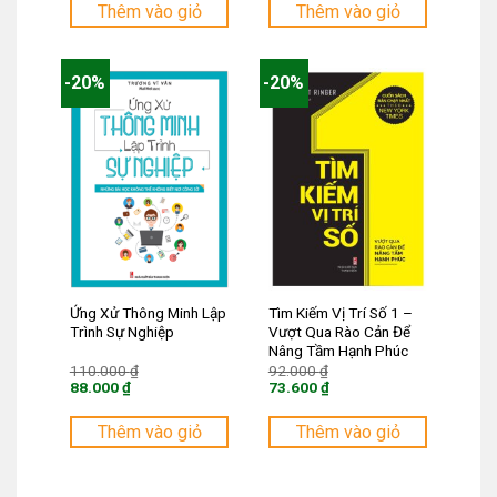
tại
tại
Thêm vào giỏ
Thêm vào giỏ
là:
là:
92.000 ₫.
72.000 ₫.
-20%
-20%
Ứng Xử Thông Minh Lập
Tìm Kiếm Vị Trí Số 1 –
Trình Sự Nghiệp
Vượt Qua Rào Cản Để
Nâng Tầm Hạnh Phúc
Giá
Giá
110.000
₫
92.000
₫
gốc
gốc
88.000
₫
73.600
₫
là:
là:
Giá
Giá
110.000 ₫.
92.000 ₫.
hiện
hiện
tại
tại
Thêm vào giỏ
Thêm vào giỏ
là:
là:
88.000 ₫.
73.600 ₫.