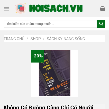
Skip
to
content
Tìm
kiếm:
TRANG CHỦ
/
SHOP
/
SÁCH KỸ NĂNG SỐNG
-20%
Không Có Đường Cùng Chỉ Có Người