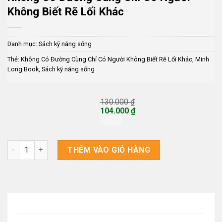
Không Biết Rẽ Lối Khác
Danh mục:
Sách kỹ năng sống
Thẻ:
Không Có Đường Cùng Chỉ Có Người Không Biết Rẽ Lối Khác
,
Minh
Long Book
,
Sách kỹ năng sống
130.000
₫
Giá
104.000
₫
gốc
Giá
là:
hiện
130.000 ₫.
tại
là:
Không Có Đường Cùng Chỉ Có Người Không Biết Rẽ Lối Khác số
THÊM VÀO GIỎ HÀNG
104.000 ₫.