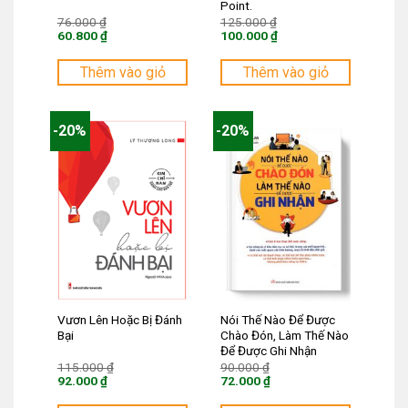
Point.
Giá
Giá
76.000
₫
125.000
₫
gốc
gốc
60.800
₫
100.000
₫
là:
là:
Giá
Giá
76.000 ₫.
125.000 ₫.
hiện
hiện
tại
tại
Thêm vào giỏ
Thêm vào giỏ
là:
là:
60.800 ₫.
100.000 ₫.
-20%
-20%
Vươn Lên Hoặc Bị Đánh
Nói Thế Nào Để Được
Bại
Chào Đón, Làm Thế Nào
Để Được Ghi Nhận
Giá
Giá
115.000
₫
90.000
₫
gốc
gốc
92.000
₫
72.000
₫
là:
là:
Giá
Giá
115.000 ₫.
90.000 ₫.
hiện
hiện