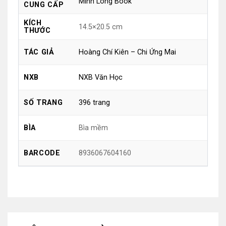
Minh Long Book
CUNG CẤP
KÍCH
14.5×20.5 cm
THƯỚC
Hoàng Chí Kiên – Chi Ứng Mai
TÁC GIẢ
NXB Văn Học
NXB
396 trang
SỐ TRANG
Bìa mềm
BÌA
8936067604160
BARCODE