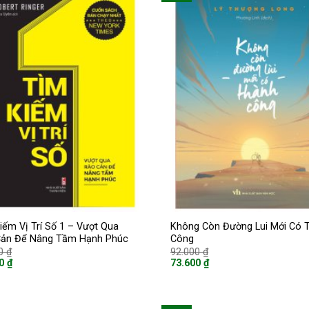
iếm Vị Trí Số 1 – Vượt Qua
Không Còn Đường Lui Mới Có 
Cản Để Nâng Tầm Hạnh Phúc
Công
Giá
Giá
00
₫
92.000
₫
gốc
gốc
00
₫
73.600
₫
là:
là:
Giá
92.000 ₫.
92.000 ₫.
hiện
tại
là: