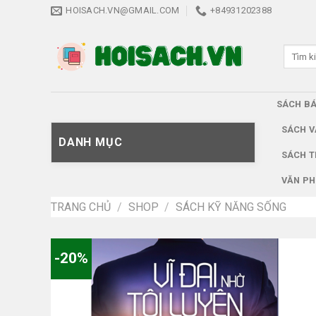
Skip
HOISACH.VN@GMAIL.COM
+84931202388
to
content
Tìm
kiếm:
SÁCH B
SÁCH V
DANH MỤC
SÁCH T
VĂN PH
TRANG CHỦ
/
SHOP
/
SÁCH KỸ NĂNG SỐNG
-20%