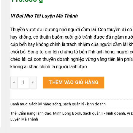
là:
Giá
142.000 ₫.
hiện
Vĩ Đại Nhờ Tôi Luyện Mà Thành
tại
là:
Thuyền vượt đại dương nhờ người cầm lái. Con thuyền đi có
113.600 ₫.
hay không, có thuận buồm xuôi gió tránh được đá ngầm nư
cập bến hay không chính là trách nhiệm của người cầm lái k
chối bỏ. Sóng to gió lớn chứng tỏ bản lĩnh anh hùng, người c
chèo lái cả con thuyền doanh nghiệp vững vàng tiến lên phía
không ai khác chính là người lãnh đạo.
Vĩ Đại Nhờ Tôi Luyện Mà Thành số lượng
THÊM VÀO GIỎ HÀNG
Danh mục:
Sách kỹ năng sống
,
Sách quản lý - kinh doanh
Thẻ:
Cẩm nang lãnh đạo
,
Minh Long Book
,
Sách quản lí - kinh doanh
,
Vĩ 
Luyện Mà Thành