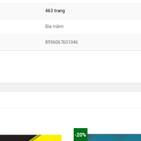
463 trang
Bìa mềm
8936067601046
-20%