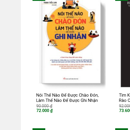
Nói Thế Nào Để Được Chào Đón,
Tìm K
Làm Thế Nào Để Được Ghi Nhận
Rào 
Giá
90.000
₫
92.0
gốc
72.000
₫
73.6
là:
Giá
Giá
90.000 ₫.
hiện
hiện
tại
tại
là:
là: