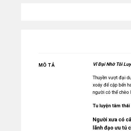
Vĩ Đại Nhờ Tôi L
MÔ TẢ
Thuyền vượt đại dư
xoáy để cập bến ha
người có thể chèo l
Tu luyện tâm thái
Người xưa có câu
lãnh đạo ưu tú c