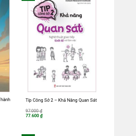
Thành
Típ Công Sở 2 – Khả Năng Quan Sát
Giá
97.000
₫
gốc
77.600
₫
là:
Giá
97.000 ₫.
hiện
tại
là: