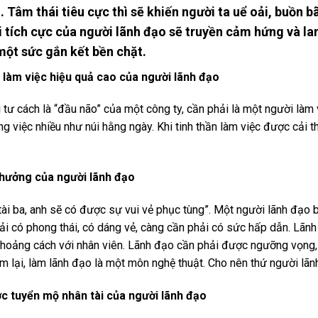
n. Tâm thái tiêu cực thì sẽ khiến người ta uể oải, buồn 
i tích cực của người lãnh đạo sẽ truyền cảm hứng và la
một sức gắn kết bền chặt.
n làm việc hiệu quả cao của người lãnh đạo
 tư cách là “đầu não” của một công ty, cần phải là một người làm 
g việc nhiều như núi hằng ngày. Khi tinh thần làm việc được cải thi
 hưởng của người lãnh đạo
tài ba, anh sẽ có được sự vui vẻ phục tùng”. Một người lãnh đạo 
ải có phong thái, có dáng vẻ, càng cần phải có sức hấp dẫn. Lãnh
khoảng cách với nhân viên. Lãnh đạo cần phải được ngưỡng vọng
m lại, làm lãnh đạo là một môn nghệ thuật. Cho nên thứ người lãn
ợc tuyển mộ nhân tài của người lãnh đạo