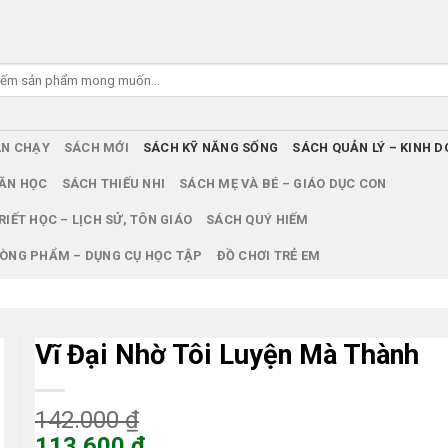
ÁN CHẠY
SÁCH MỚI
SÁCH KỸ NĂNG SỐNG
SÁCH QUẢN LÝ – KINH 
ĂN HỌC
SÁCH THIẾU NHI
SÁCH MẸ VÀ BÉ – GIÁO DỤC CON
RIẾT HỌC – LỊCH SỬ, TÔN GIÁO
SÁCH QUÝ HIẾM
ÒNG PHẨM – DỤNG CỤ HỌC TẬP
ĐỒ CHƠI TRẺ EM
Vĩ Đại Nhờ Tôi Luyện Mà Thành
Giá
142.000
₫
gốc
113.600
₫