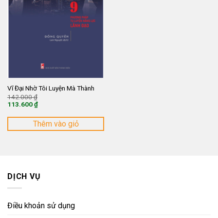
Vĩ Đại Nhờ Tôi Luyện Mà Thành
Giá
142.000
₫
gốc
113.600
₫
là:
Giá
142.000 ₫.
hiện
tại
Thêm vào giỏ
là:
113.600 ₫.
DỊCH VỤ
Điều khoản sử dụng