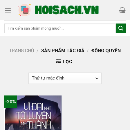
Skip
to
content
Tìm
kiếm:
TRANG CHỦ
/
SẢN PHẨM TÁC GIẢ
/
ĐỔNG QUYỀN
LỌC
-20%