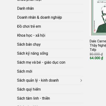
Danh nhân
Doanh nhân & doanh nghiệp
Đồ chơi trẻ em
Khoa học - xã hội
Dale Carn
Sách bán chạy
Thầy Nghệ
Tiếp
Sách kỹ năng sống
G
80.000
₫
g
64.000
₫
là
Giá
Sách mẹ và bé - giáo dục con
8
hiện
tại
là:
Sách mới
64.000 ₫.
Sách quản lý - kinh doanh
Sách quý hiếm
Sách tâm linh - thiền