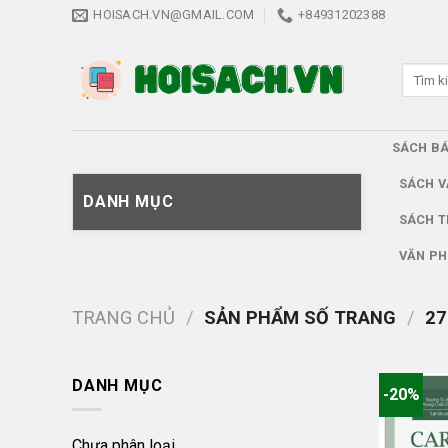
Skip
HOISACH.VN@GMAIL.COM
+84931202388
to
content
Tìm
kiếm:
SÁCH B
SÁCH V
DANH MỤC
SÁCH T
VĂN PH
TRANG CHỦ
/
SẢN PHẨM SỐ TRANG
/
27
DANH MỤC
-20%
Chưa phân loại