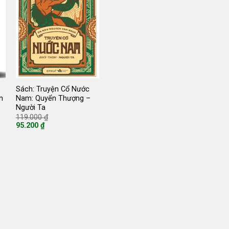
Sách: Truyện Cổ Nước
n
Nam: Quyển Thượng –
Người Ta
Giá
119.000
₫
gốc
95.200
₫
là:
Giá
119.000 ₫.
hiện
tại
là:
95.200 ₫.