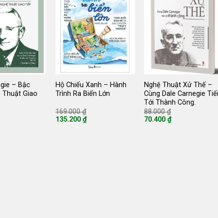
egie – Bậc
Hộ Chiếu Xanh – Hành
Nghệ Thuật Xử Thế –
 Thuật Giao
Trình Ra Biển Lớn
Cùng Dale Carnegie Tiế
Tới Thành Công.
iá
Giá
Giá
169.000
₫
88.000
₫
ốc
gốc
gốc
135.200
₫
70.400
₫
:
là:
là:
Giá
Giá
0.000 ₫.
169.000 ₫.
88.000 ₫.
hiện
hiện
tại
tại
là:
là:
135.200 ₫.
70.400 ₫.