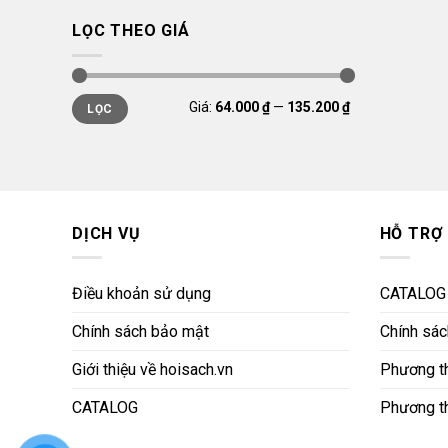
LỌC THEO GIÁ
Giá
Giá
Giá:
64.000 ₫
—
135.200 ₫
LỌC
thấp
cao
nhất
nhất
DỊCH VỤ
HỖ TRỢ
Điều khoản sử dụng
CATALOG
Chính sách bảo mật
Chính sách
Giới thiệu về hoisach.vn
Phương th
CATALOG
Phương t