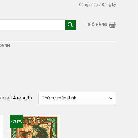
Đăng nhập / Đăng ký
GIỎ HÀNG
DOANH
g all 4 results
-20%