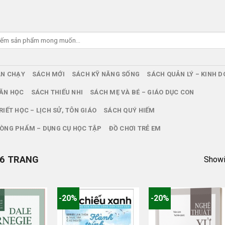
ÁN CHẠY
SÁCH MỚI
SÁCH KỸ NĂNG SỐNG
SÁCH QUẢN LÝ – KINH 
ĂN HỌC
SÁCH THIẾU NHI
SÁCH MẸ VÀ BÉ – GIÁO DỤC CON
RIẾT HỌC – LỊCH SỬ, TÔN GIÁO
SÁCH QUÝ HIẾM
ÒNG PHẨM – DỤNG CỤ HỌC TẬP
ĐỒ CHƠI TRẺ EM
6 TRANG
Showin
-20%
-20%