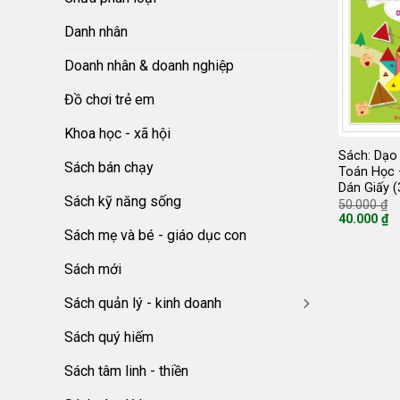
Danh nhân
Doanh nhân & doanh nghiệp
Đồ chơi trẻ em
Khoa học - xã hội
Sách: Dạo
Sách bán chạy
Toán Học 
Dán Giấy (
Sách kỹ năng sống
G
50.000
₫
g
40.000
₫
là
Giá
Sách mẹ và bé - giáo dục con
5
hiện
tại
là:
Sách mới
40.000 ₫.
Sách quản lý - kinh doanh
Sách quý hiếm
Sách tâm linh - thiền