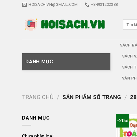
Skip
HOISACH.VN@GMAIL.COM
+84931202388
to
content
Tìm
kiếm:
SÁCH B
SÁCH V
DANH MỤC
SÁCH T
VĂN PH
TRANG CHỦ
/
SẢN PHẨM SỐ TRANG
/
28
DANH MỤC
-20%
Chưa phân loại