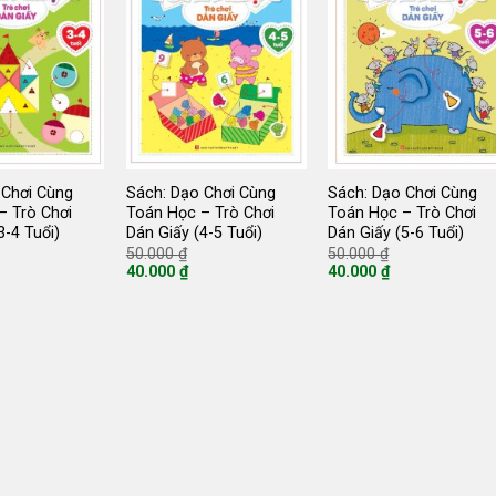
 Chơi Cùng
Sách: Dạo Chơi Cùng
Sách: Dạo Chơi Cùng
– Trò Chơi
Toán Học – Trò Chơi
Toán Học – Trò Chơi
3-4 Tuổi)
Dán Giấy (4-5 Tuổi)
Dán Giấy (5-6 Tuổi)
iá
Giá
Giá
50.000
₫
50.000
₫
ốc
gốc
gốc
40.000
₫
40.000
₫
:
là:
là:
Giá
Giá
0.000 ₫.
50.000 ₫.
50.000 ₫.
hiện
hiện
tại
tại
là:
là:
40.000 ₫.
40.000 ₫.