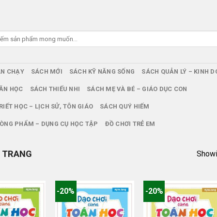
ÁN CHẠY
SÁCH MỚI
SÁCH KỸ NĂNG SỐNG
SÁCH QUẢN LÝ – KINH 
ĂN HỌC
SÁCH THIẾU NHI
SÁCH MẸ VÀ BÉ – GIÁO DỤC CON
RIẾT HỌC – LỊCH SỬ, TÔN GIÁO
SÁCH QUÝ HIẾM
ÒNG PHẨM – DỤNG CỤ HỌC TẬP
ĐỒ CHƠI TRẺ EM
 TRANG
Showin
-20%
-20%