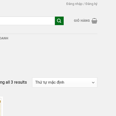
Đăng nhập / Đăng ký
GIỎ HÀNG
DOANH
g all 3 results