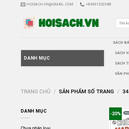
Skip
HOISACH.VN@GMAIL.COM
+84931202388
to
content
Tìm
kiếm:
SÁCH B
SÁCH V
DANH MỤC
SÁCH T
VĂN PH
TRANG CHỦ
/
SẢN PHẨM SỐ TRANG
/
34
DANH MỤC
-20%
Chưa phân loại