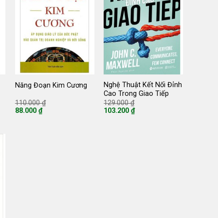
Nghệ Thuật Kết Nối Đỉnh
Năng Đoạn Kim Cương
Cao Trong Giao Tiếp
Giá
Giá
110.000
₫
129.000
₫
gốc
gốc
88.000
₫
103.200
₫
là:
là:
Giá
Giá
110.000 ₫.
129.000 ₫.
hiện
hiện
tại
tại
là:
là:
88.000 ₫.
103.200 ₫.