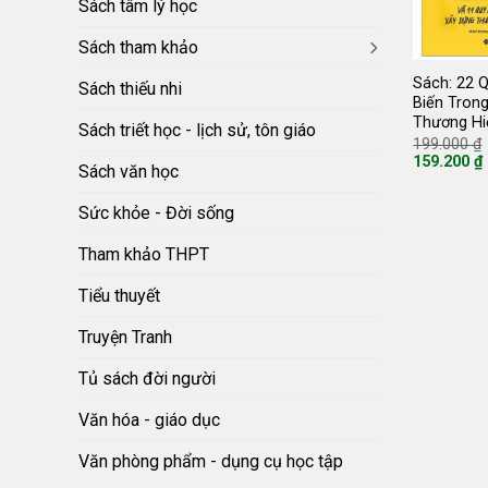
Sách tâm lý học
Sách tham khảo
Sách: 22 Q
Sách thiếu nhi
Biến Tron
Thương Hi
Sách triết học - lịch sử, tôn giáo
199.000
₫
159.200
₫
Sách văn học
Giá
hiện
tại
Sức khỏe - Đời sống
là:
159.200 ₫.
Tham khảo THPT
Tiểu thuyết
Truyện Tranh
Tủ sách đời người
Văn hóa - giáo dục
Văn phòng phẩm - dụng cụ học tập