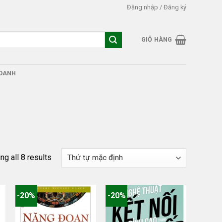
Đăng nhập / Đăng ký
GIỎ HÀNG
DOANH
g all 8 results
-20%
-20%