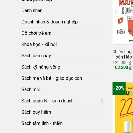
Danh nhân
Doanh nhân & doanh nghiệp
Đồ chơi trẻ em
Khoa học - xã hội
Chiến Lượ
Sách bán chạy
Hoàn Hảo
129.000
₫
Sách kỹ năng sống
103.200
₫
Giá
hiện
Sách mẹ và bé - giáo dục con
tại
là:
-20%
103.200 ₫.
Sách mới
Sách quản lý - kinh doanh
Sách quý hiếm
Sách tâm linh - thiền