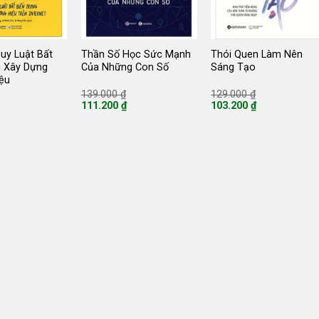
uy Luật Bất
Thần Số Học Sức Mạnh
Thói Quen Làm Nên
g Xây Dựng
Của Những Con Số
Sáng Tạo
ệu
Giá
Giá
Giá
139.000
₫
129.000
₫
gốc
gốc
gốc
111.200
₫
103.200
₫
là:
là:
là:
Giá
Giá
199.000 ₫.
139.000 ₫.
129.000 ₫.
hiện
hiện
tại
tại
là:
là:
111.200 ₫.
103.200 ₫.