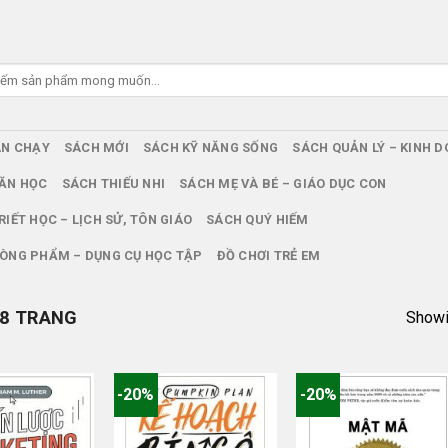
ÁN CHẠY
SÁCH MỚI
SÁCH KỸ NĂNG SỐNG
SÁCH QUẢN LÝ – KINH 
ĂN HỌC
SÁCH THIẾU NHI
SÁCH MẸ VÀ BÉ – GIÁO DỤC CON
RIẾT HỌC – LỊCH SỬ, TÔN GIÁO
SÁCH QUÝ HIẾM
ÒNG PHẨM – DỤNG CỤ HỌC TẬP
ĐỒ CHƠI TRẺ EM
8 TRANG
Showin
-20%
-20%