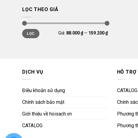
LỌC THEO GIÁ
Giá
Giá
Giá:
88.000 ₫
—
159.200 ₫
LỌC
thấp
cao
nhất
nhất
DỊCH VỤ
HỖ TRỢ
Điều khoản sử dụng
CATALOG
Chính sách bảo mật
Chính sách
Giới thiệu về hoisach.vn
Phương th
CATALOG
Phương t