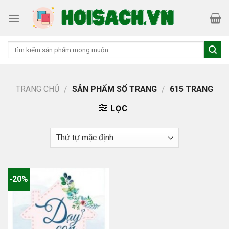
Skip
to
content
Tìm
kiếm:
TRANG CHỦ
/
SẢN PHẨM SỐ TRANG
/
615 TRANG
LỌC
-20%