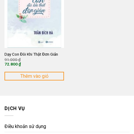
Dạy Con Đôi Khi Thật Đơn Giản
Giá
91.000
₫
gốc
72.800
₫
là:
Giá
91.000 ₫.
hiện
tại
Thêm vào giỏ
là:
72.800 ₫.
DỊCH VỤ
Điều khoản sử dụng