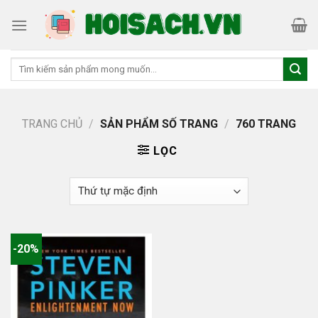
Skip
to
content
Tìm
kiếm:
TRANG CHỦ
/
SẢN PHẨM SỐ TRANG
/
760 TRANG
LỌC
-20%