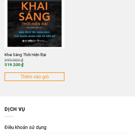
Khai Sáng Thời Hiện Đại
Giá
399.000
₫
gốc
319.200
₫
là:
Giá
399.000 ₫.
hiện
tại
Thêm vào giỏ
là:
319.200 ₫.
DỊCH VỤ
Điều khoản sử dụng